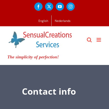
Ga
Facebook
X
YouTube
Instagram
naar
inhoud
English
Nederlands
The simplicity of perfection!
Contact info