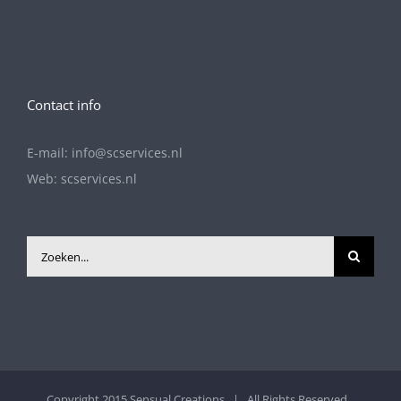
Contact info
E-mail:
info@scservices.nl
Web:
scservices.nl
Zoeken
naar:
Copyright 2015
Sensual Creations
| All Rights Reserved