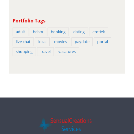
Portfolio Tags
adult
bdsm
booking
dating
erotiek
live chat
local
movies
paydate
portal
shopping
travel
vacatures